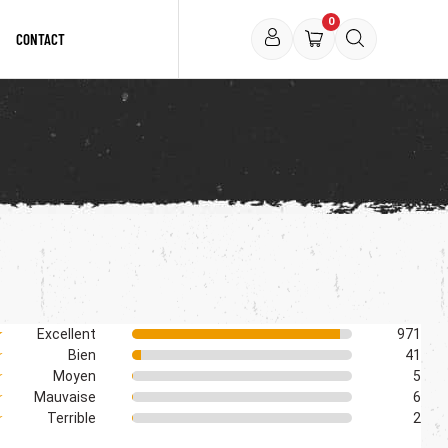
0
CONTACT
★
Excellent
971
☆
Bien
41
☆
Moyen
5
☆
Mauvaise
6
☆
Terrible
2