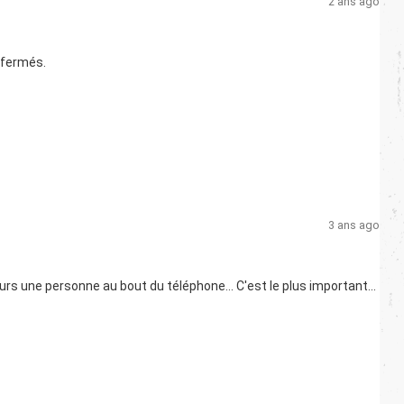
2 ans ago
x fermés.
3 ans ago
rs une personne au bout du téléphone... C'est le plus important...