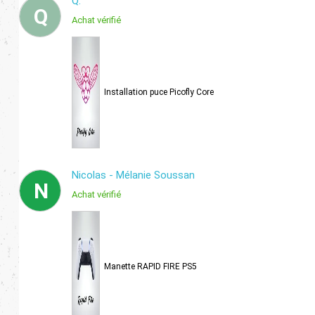
Q.
Q
Achat vérifié
Installation puce Picofly Core
Nicolas - Mélanie Soussan
N
Achat vérifié
Manette RAPID FIRE PS5