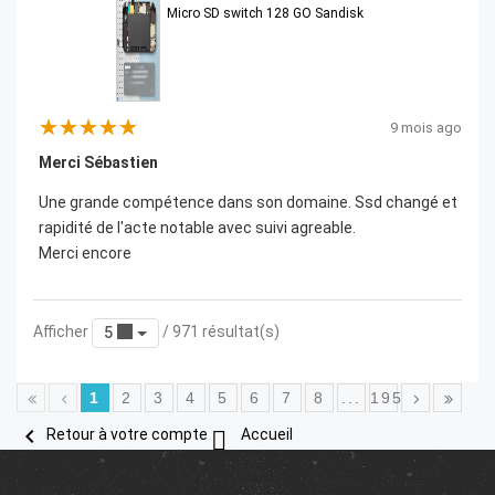
Micro SD switch 128 GO Sandisk
9 mois ago
Merci Sébastien
Une grande compétence dans son domaine. Ssd changé et
rapidité de l'acte notable avec suivi agreable.
Merci encore
Afficher
/ 971 résultat(s)
5
1
2
3
4
5
6
7
8
...
195


Retour à votre compte
Accueil