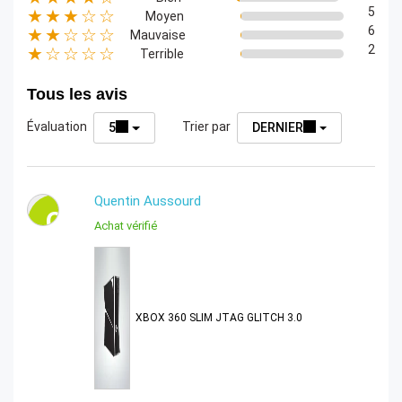
5
★★★☆☆
Moyen
6
★★☆☆☆
Mauvaise
2
★☆☆☆☆
Terrible
Tous les avis
Évaluation
Trier par
5
DERNIER
Quentin Aussourd
Q
Achat vérifié
XBOX 360 SLIM JTAG GLITCH 3.0