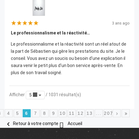
3 ans ago
Le professionnalisme et la réactivité…
Le professionnalisme et la réactivité sont un réel atout de
la part de Sébastien qui gère les prestations du site. Je le
conseil. Vous avez un soucis ou besoin d'une explication il
saura venir le petit plus d'un bon service après-vente. En
plus de son travail soigné.
Afficher
/ 1031 résultat(s)
5
3
4
5
6
7
8
9
10
11
12
13
...
207


Retour à votre compte
Accueil