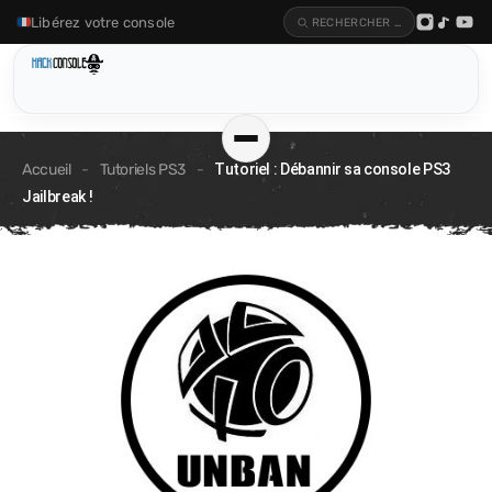
Libérez votre console
RECHERCHER UN ARTICLE…
Accueil
-
Tutoriels PS3
-
Tutoriel : Débannir sa console PS3
Jailbreak !