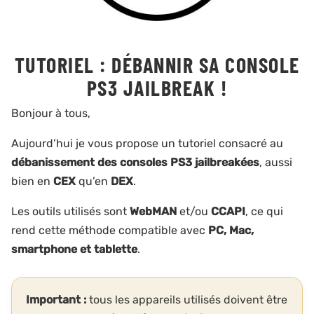
TUTORIEL : DÉBANNIR SA CONSOLE
PS3 JAILBREAK !
Bonjour à tous,
par
sebastien
|
Sep 11, 2016
|
Tutoriels PS3
|
41 commentaires
Aujourd’hui je vous propose un tutoriel consacré au
débanissement des consoles PS3 jailbreakées
, aussi
bien en
CEX
qu’en
DEX
.
Les outils utilisés sont
WebMAN
et/ou
CCAPI
, ce qui
rend cette méthode compatible avec
PC, Mac,
smartphone et tablette
.
Important :
tous les appareils utilisés doivent être