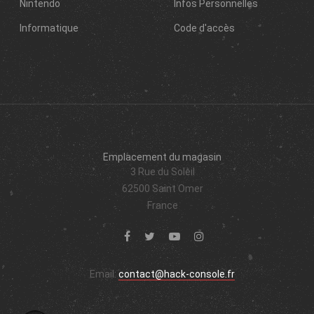
Nintendo
Infos Personnelles
Informatique
Code d'accès
Emplacement du magasin
3 Rue du Soleil
62500 Saint Omer
France
Email:
contact@hack-console.fr