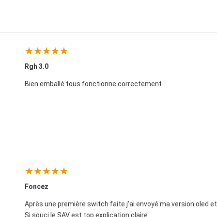
Rgh 3.0
Bien emballé tous fonctionne correctement
Foncez
Après une première switch faite j'ai envoyé ma version oled et
Si souci le SAV est top explication claire.