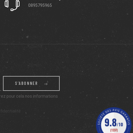
0895795965
S’ABONNER
ez pour cela nos informations
fidentialité