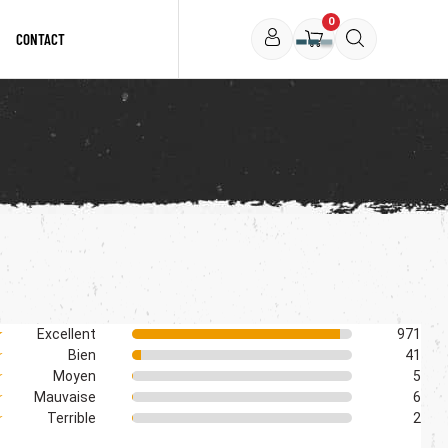
0
CONTACT
★
Excellent
971
☆
Bien
41
☆
Moyen
5
☆
Mauvaise
6
☆
Terrible
2