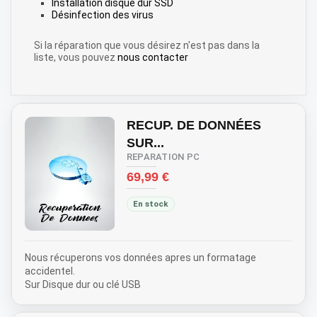
Installation disque dur SSD
Désinfection des virus
Si la réparation que vous désirez n'est pas dans la
liste, vous pouvez
nous contacter
RECUP. DE DONNÉES
SUR...
REPARATION PC
Prix
69,99 €
En stock
Nous récuperons vos données apres un formatage
accidentel.
Sur Disque dur ou clé USB