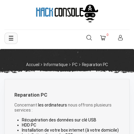
0
☰
Basculer
la
navigation
Accueil
Informatique
PC
Reparation PC
Reparation PC
Concernant
les ordinateurs
nous offrons plusieurs
services :
Récupération des données sur clé USB
HDD PC
Installation de votre box internet (à votre domicile)