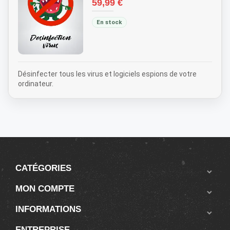
Prix
59,99 €
En stock
Désinfecter tous les virus et logiciels espions de votre
ordinateur.
CATÉGORIES

MON COMPTE

INFORMATIONS

ENTREPRISE