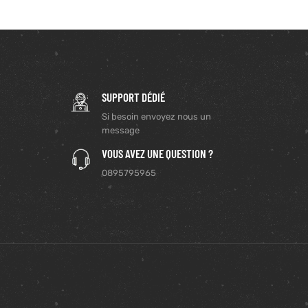
SUPPORT DÉDIÉ
Si besoin envoyez nous un
message
VOUS AVEZ UNE QUESTION ?
0895795965