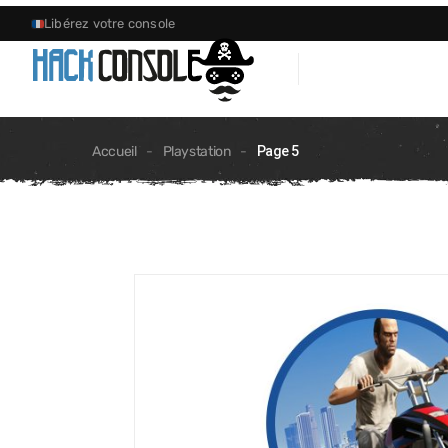
Libérez votre console
Accueil
-
Playstation
-
Page 5