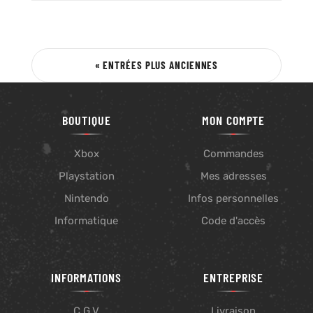
« ENTRÉES PLUS ANCIENNES
BOUTIQUE
MON COMPTE
Xbox
Commandes
Playstation
Mes adresses
Nintendo
Infos personnelles
Informatique
Code d'accès
INFORMATIONS
ENTREPRISE
C.G.V
Livraison