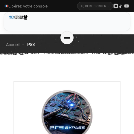
Libérez votre console
RECHERCHER UN ARTICLE…
Accueil
-
PS3