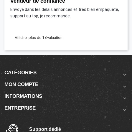
Vendeur de confiance
Envoyé dans les délais annoncés et très bien empaqueté,
support au top, je recommande.
Afficher plus de 1 évaluation
CATÉGORIES

MON COMPTE

INFORMATIONS

ENTREPRISE

Support dédié