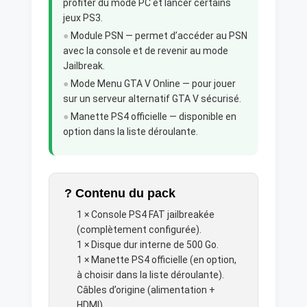
profiter du mode PC et lancer certains
jeux PS3.
●
Module PSN — permet d’accéder au PSN
avec la console et de revenir au mode
Jailbreak.
●
Mode Menu GTA V Online — pour jouer
sur un serveur alternatif GTA V sécurisé.
●
Manette PS4 officielle — disponible en
option dans la liste déroulante.
? Contenu du pack
1 × Console PS4 FAT jailbreakée
(complètement configurée).
1 × Disque dur interne de 500 Go.
1 × Manette PS4 officielle (en option,
à choisir dans la liste déroulante).
Câbles d’origine (alimentation +
HDMI).