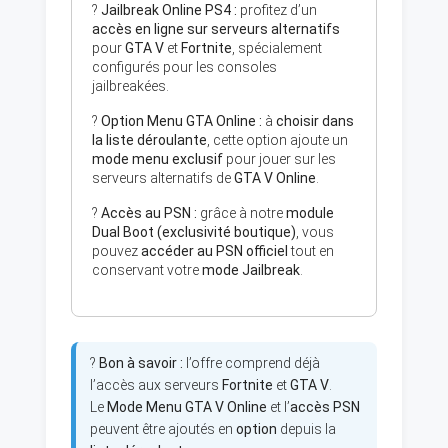
?
Jailbreak Online PS4 :
profitez d’un
accès en ligne sur serveurs alternatifs
pour
GTA V
et
Fortnite
, spécialement
configurés pour les consoles
jailbreakées.
?
Option Menu GTA Online :
à
choisir dans
la liste déroulante
, cette option ajoute un
mode menu exclusif
pour jouer sur les
serveurs alternatifs de
GTA V Online
.
?
Accès au PSN :
grâce à notre
module
Dual Boot (exclusivité boutique)
, vous
pouvez
accéder au PSN officiel
tout en
conservant votre
mode Jailbreak
.
?
Bon à savoir :
l’offre comprend déjà
l’accès aux serveurs
Fortnite
et
GTA V
.
Le
Mode Menu GTA V Online
et l’
accès PSN
peuvent être ajoutés en
option
depuis la