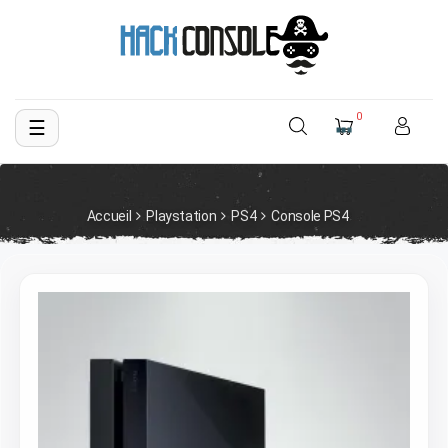
0
☰
Basculer
la
navigation
Accueil
Playstation
PS4
Console PS4