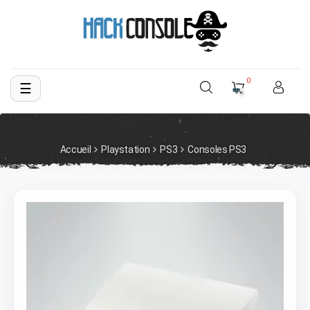
0
☰
Basculer
la
navigation
Accueil
Playstation
PS3
Consoles PS3