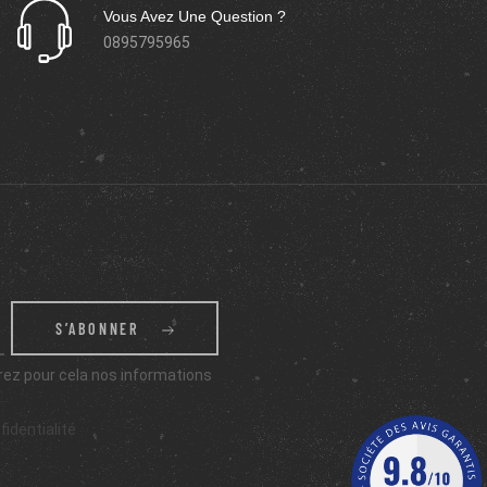
Vous Avez Une Question ?
0895795965
S’ABONNER
ez pour cela nos informations
fidentialité