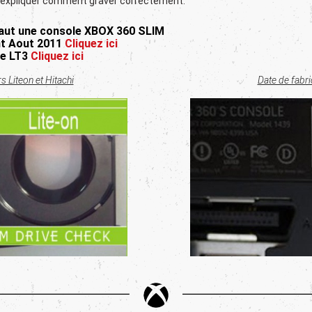
us expliquer comment graver correctement.
 faut une console XBOX 360 SLIM
ant Aout 2011
Cliquez ici
ée LT3
Cliquez ici
rs Liteon et Hitachi
Date de fabr