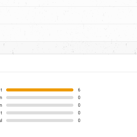
nt
6
n
0
n
0
nt
0
ul
0