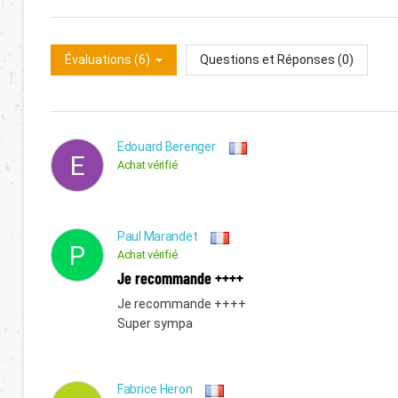
Évaluations (6)
Questions et Réponses (0)
Edouard Berenger
E
Achat vérifié
Paul Marandet
P
Achat vérifié
Je recommande ++++
Je recommande ++++
Super sympa
Fabrice Heron