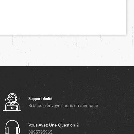
Support dédié
Si besoin envoyez nous un message
Vous Avez Une Question ?
0895795965