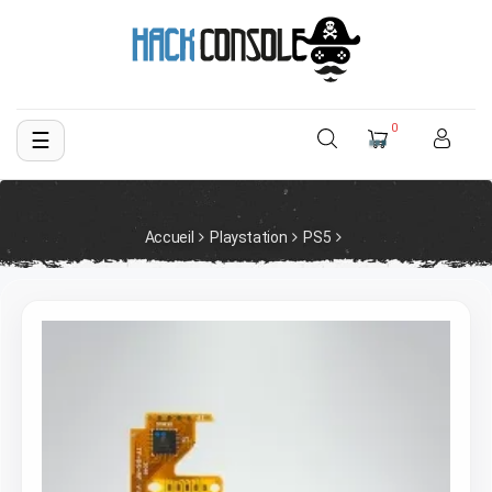
0
☰
Basculer
la
navigation
Accueil
Playstation
PS5