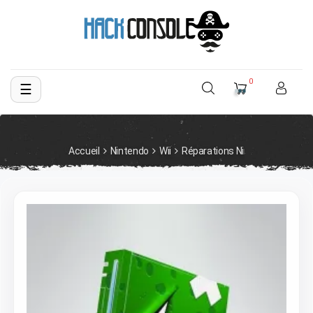
0
☰
Basculer
la
navigation
Accueil
Nintendo
Wii
Réparations Nintendo Wii