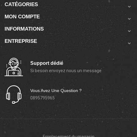
CATÉGORIES

MON COMPTE

INFORMATIONS

ENTREPRISE

Support dédié
Si besoin envoyez nous un message
Vous Avez Une Question ?
0895795965
Emplacement du magasin