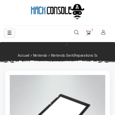
0
☰
Basculer
la
navigation
Accueil
Nintendo
Nintendo Switch
Reparations Switch