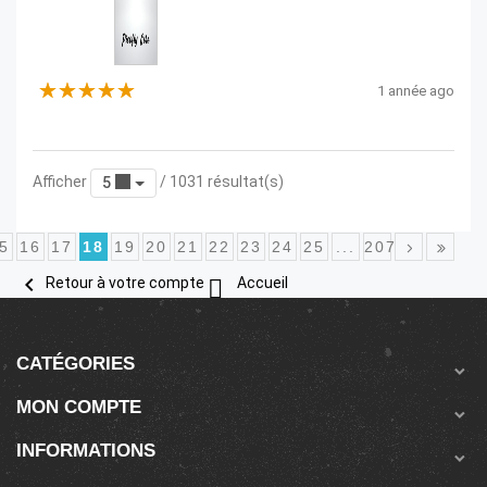
1 année ago
Afficher
/ 1031 résultat(s)
5
5
16
17
18
19
20
21
22
23
24
25
...
207


Retour à votre compte
Accueil
CATÉGORIES

MON COMPTE

INFORMATIONS
