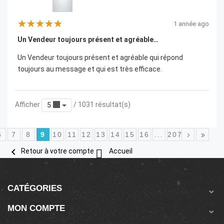
1 année ago
Un Vendeur toujours présent et agréable…
Un Vendeur toujours présent et agréable qui répond
toujours au message et qui est très efficace.
Afficher
/ 1031 résultat(s)
5
6
7
8
9
10
11
12
13
14
15
16
...
207


Retour à votre compte
Accueil
CATÉGORIES

MON COMPTE
