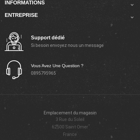
INFORMATIONS

ENTREPRISE

Support dédié
Si besoin envoyez nous un message
Vous Avez Une Question ?
0895795965
Emplacement du magasin
3 Rue du Soleil
62500 Saint Omer
France