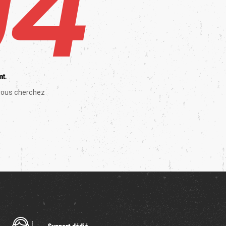
nt.
vous cherchez
Support dédié