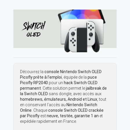
Découvrez la
console Nintendo Switch OLED
Picofly prête à l’emploi
, équipée de la
puce
Picofly RP2040
pour un
hack Switch OLED
permanent
. Cette solution permet le
jailbreak de
la Switch OLED
sans dongle, avec accès aux
homebrews, émulateurs, Android et Linux
, tout
en conservant l’accès au
Nintendo Switch
Online
. Chaque
console Switch OLED crackée
par Picofly
est
neuve, testée, garantie 1 an
et
expédiée rapidement en France.