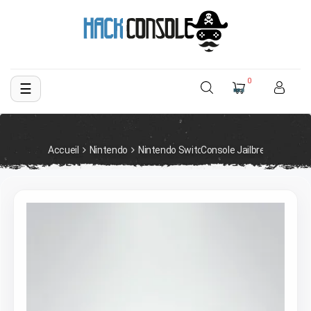
0
☰
Basculer
la
navigation
Accueil
Nintendo
Nintendo Switch
Console Jailbreak