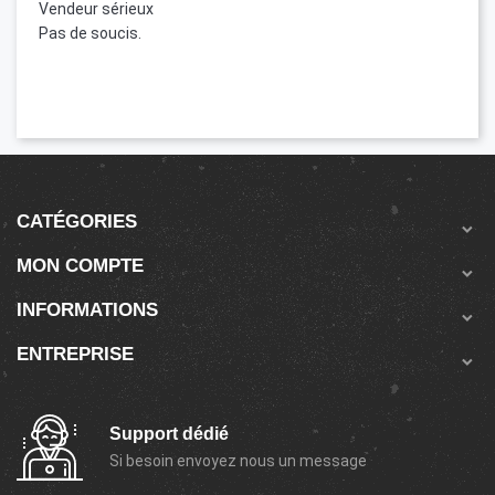
Vendeur sérieux
Pas de soucis.
CATÉGORIES

MON COMPTE

INFORMATIONS

ENTREPRISE

Support dédié
Si besoin envoyez nous un message