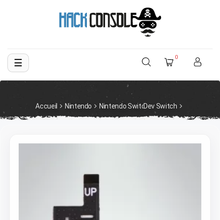
0
☰
Basculer
la
navigation
Accueil
Nintendo
Nintendo Switch
Dev Switch