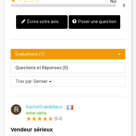
★☆☆☆☆
Nul
0
Écrire votre avis
Poser une question
Évaluations (1)
Questions et Réponses (0)
Trier par:
Dernier
Rachid El abdellaoui
R
Achat vérifié
(5.0)
Vendeur sérieux